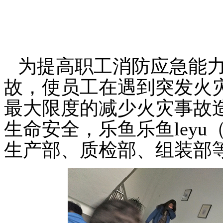
为提高职工消防应急能
故，使员工在遇到突发火
最大限度的减少火灾事故
生命安全，乐鱼乐鱼ley
生产部、质检部、组装部