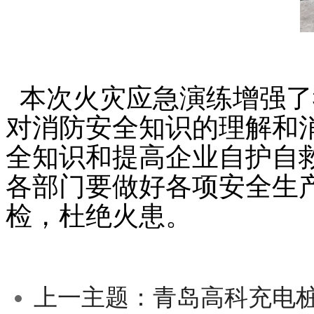
本次火灾应急演练增强了
对消防安全知识的理解和
全知识和提高企业自护自
各部门要做好各项安全生
检，杜绝火患。
上一主题：青岛高科充电