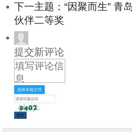
下一主题：“因聚而生” 青
伙伴二等奖
提交新评论
选择本地文件