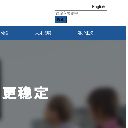
English
|
搜索
售网络
人才招聘
客户服务