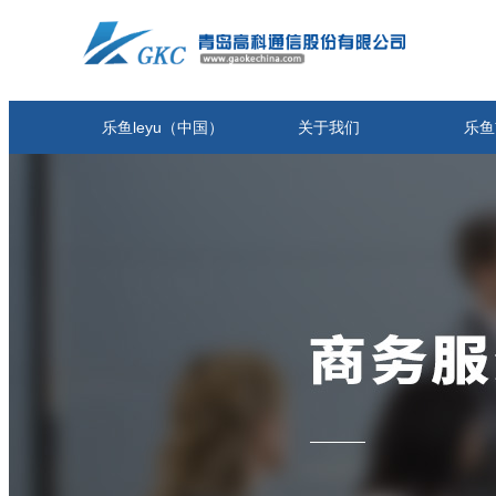
乐鱼leyu（中国）
关于我们
乐鱼