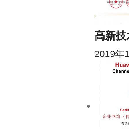
高新技
2019年