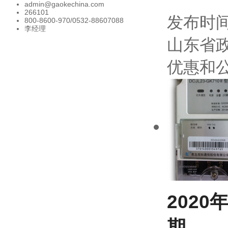
admin@gaokechina.com
266101
发布时间
800-8600-970/0532-88607088
李经理
山东省政
优惠和
202
期