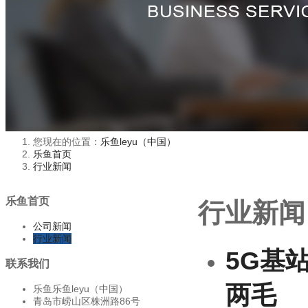
您现在的位置：
乐鱼leyu（中国）
乐鱼首页
行业新闻
乐鱼首页
行业新闻
公司新闻
行业新闻
5G基
联系我们
两毛
乐鱼乐鱼leyu（中国）
青岛市崂山区株洲路86号