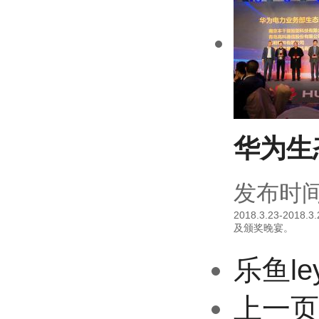
华为生
发布时间
2018.3.23-
及颁奖晚宴。
乐鱼l
上一页