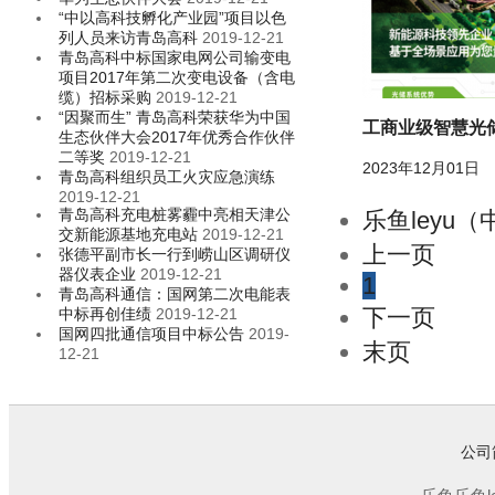
“中以高科技孵化产业园”项目以色
列人员来访青岛高科
2019-12-21
青岛高科中标国家电网公司输变电
项目2017年第二次变电设备（含电
缆）招标采购
2019-12-21
“因聚而生” 青岛高科荣获华为中国
工商业级智慧光
生态伙伴大会2017年优秀合作伙伴
二等奖
2019-12-21
2023年12月01日
青岛高科组织员工火灾应急演练
2019-12-21
青岛高科充电桩雾霾中亮相天津公
乐鱼leyu
交新能源基地充电站
2019-12-21
上一页
张德平副市长一行到崂山区调研仪
器仪表企业
2019-12-21
1
青岛高科通信：国网第二次电能表
下一页
中标再创佳绩
2019-12-21
国网四批通信项目中标公告
2019-
末页
12-21
公司